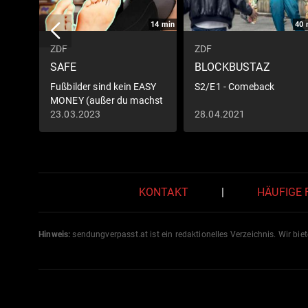
14
min
40
ZDF
ZDF
SAFE
BLOCKBUSTAZ
Fußbilder sind kein EASY
S2/E1 - Comeback
MONEY (außer du machst
es SO)
23.03.2023
28.04.2021
KONTAKT
|
HÄUFIGE
Hinweis:
sendungverpasst.
at
ist ein redaktionelles Verzeichnis. Wir bie