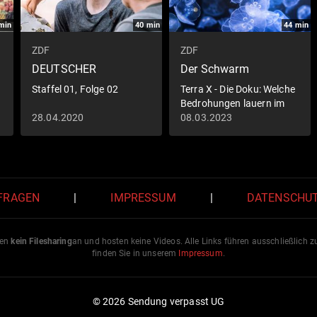
min
40
min
44
min
ZDF
ZDF
DEUTSCHER
Der Schwarm
Staffel 01, Folge 02
Terra X - Die Doku: Welche
Bedrohungen lauern im
Meer?
28.04.2020
08.03.2023
 FRAGEN
|
IMPRESSUM
|
DATENSCHU
ten
kein Filesharing
an und hosten keine Videos. Alle Links führen ausschließlich 
finden Sie in unserem
Impressum
.
© 2026 Sendung verpasst UG