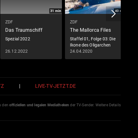
31
min
40
min
ZDF
ZDF
Z
Das Traumschiff
The Mallorca Files
A
Spezial 2022
Staffel 01, Folge 03: Die
0
Ikone des Oligarchen
26.12.2022
24.04.2020
2
TZ
|
LIVE-TV-JETZT.DE
zu den
offiziellen und legalen Mediatheken
der TV-Sender. Weitere Details