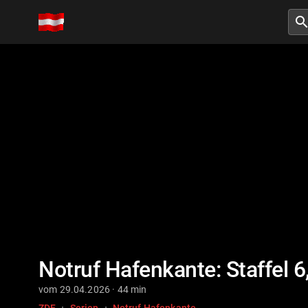
searc
Notruf Hafenkante: Staffel 6
vom 29.04.2026 · 44 min
·
·
ZDF
Serien
Notruf Hafenkante