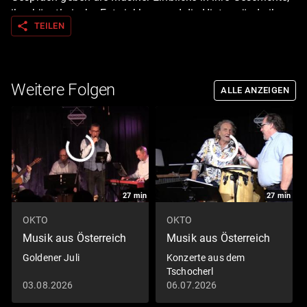
ihre künstlerische Entwicklung und die Hintergründe ihrer
share
TEILEN
Rückkehr auf die Bühne. Ergänzt durch musikalische
Ausschnitte entsteht ein persönliches Porträt über
Neuanfang, Leidenschaft und die Dynamik der
österreichischen Musikszene.
Weitere Folgen
ALLE ANZEIGEN
27
min
27
min
OKTO
OKTO
Musik aus Österreich
Musik aus Österreich
Goldener Juli
Konzerte aus dem
Tschocherl
03.08.2026
06.07.2026