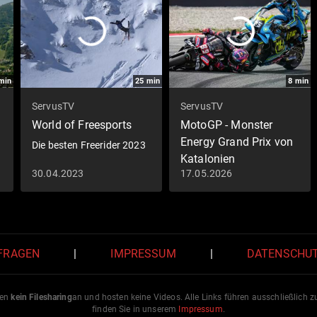
min
25
min
8
min
ServusTV
ServusTV
World of Freesports
MotoGP - Monster
Energy Grand Prix von
Die besten Freerider 2023
Katalonien
30.04.2023
17.05.2026
Grand Prix von
Katalonien: Highlights
Rennen | MotoGP - Stop 6
 FRAGEN
|
IMPRESSUM
|
DATENSCHU
ten
kein Filesharing
an und hosten keine Videos. Alle Links führen ausschließlich 
finden Sie in unserem
Impressum
.