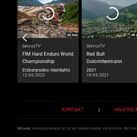
24
min
48
ServusTV
ServusTV
FIM Hard Enduro World
Red Bull
Championship
Dolomitenmann
Erzbergrodeo: Highlights
2021
12.06.2023
19.09.2021
KONTAKT
|
HÄUFIGE
Hinweis:
sendungverpasst.
at
ist ein redaktionelles Verzeichnis. Wir bie