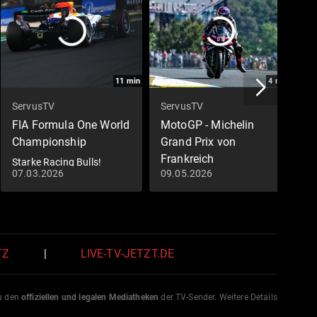
11
min
4
min
ServusTV
ServusTV
S
FIA Formula One World
MotoGP - Michelin
U
Championship
Grand Prix von
W
Frankreich
Starke Racing Bulls!
L
07.03.2026
09.05.2026
2
h
Michelin Grand Prix von
Frankreich: Highlights
Sprintrennen | MotoGP -
Stop 5
TZ
|
LIVE-TV-JETZT.DE
zu den
offiziellen und legalen Mediatheken
der TV-Sender. Weitere Details