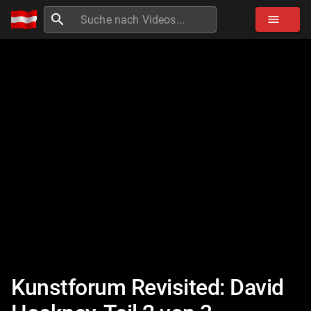
search
menu
Kunstforum Revisited: David