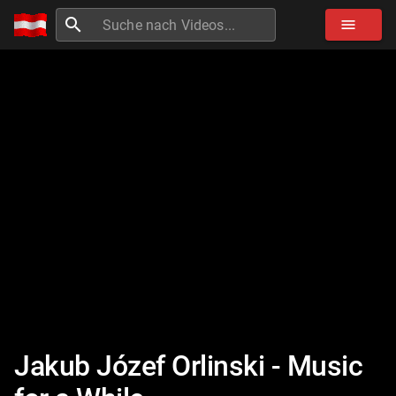
search
menu
Jakub Józef Orlinski - Music