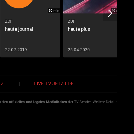
30
min
40
min
ZDF
ZDF
Z
heute journal
heute plus
h
v
22.07.2019
25.04.2020
1
TZ
|
LIVE-TV-JETZT.DE
zu den
offiziellen und legalen Mediatheken
der TV-Sender. Weitere Details