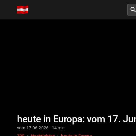
searc
heute in Europa: vom 17. Ju
vom 17.06.2026 · 14 min
·
·
ZDF
Nachrichten
heute in Europa