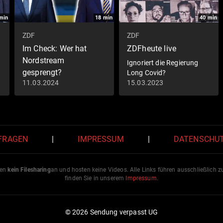
min
18
min
40
min
ZDF
ZDF
Im Check: Wer hat
ZDFheute live
Nordstream
Ignoriert die Regierung
gesprengt?
Long Covid?
11.03.2024
15.03.2023
 FRAGEN
|
IMPRESSUM
|
DATENSCHU
ten
kein Filesharing
an und hosten keine Videos. Alle Links führen ausschließlich 
finden Sie in unserem
Impressum
.
© 2026 Sendung verpasst UG