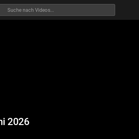
h
ni 2026