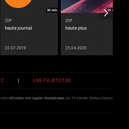
30
min
40
min
ZDF
ZDF
Z
heute journal
heute plus
h
v
22.07.2019
25.04.2020
1
TZ
|
LIVE-TV-JETZT.DE
zu den
offiziellen und legalen Mediatheken
der TV-Sender. Weitere Details