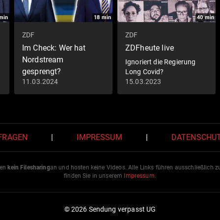
min
18
min
40
min
ZDF
ZDF
Im Check: Wer hat
ZDFheute live
Nordstream
Ignoriert die Regierung
gesprengt?
Long Covid?
11.03.2024
15.03.2023
 FRAGEN
|
IMPRESSUM
|
DATENSCHU
ten
kein Filesharing
an und hosten keine Videos. Alle Links führen ausschließlich 
finden Sie in unserem
Impressum
.
© 2026 Sendung verpasst UG