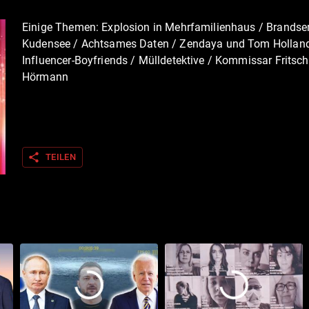
Einige Themen: Explosion in Mehrfamilienhaus / Brandser
Kudensee / Achtsames Daten / Zendaya und Tom Holland
Influencer-Boyfriends / Mülldetektive / Kommissar Fritsch
Hörmann
share
TEILEN