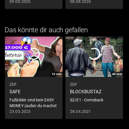
Wiedersehen
09.08.2026
08.08.2026
Das könnte dir auch gefallen
14
min
40
min
ZDF
ZDF
SAFE
BLOCKBUSTAZ
Fußbilder sind kein EASY
S2/E1 - Comeback
MONEY (außer du machst
es SO)
23.03.2023
28.04.2021