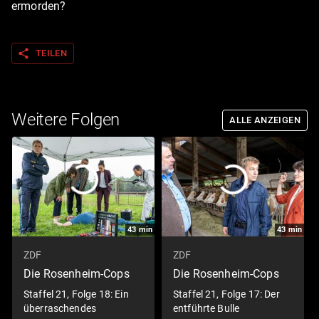
ermorden?
share
TEILEN
Weitere Folgen
ALLE ANZEIGEN
43
min
43
min
ZDF
ZDF
Die Rosenheim-Cops
Die Rosenheim-Cops
Staffel 21, Folge 18: Ein
Staffel 21, Folge 17: Der
überraschendes
entführte Bulle