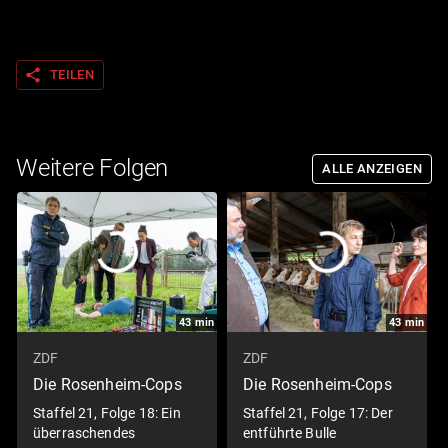
share
TEILEN
Weitere Folgen
ALLE ANZEIGEN
43
min
43
min
ZDF
ZDF
Die Rosenheim-Cops
Die Rosenheim-Cops
Staffel 21, Folge 18: Ein
Staffel 21, Folge 17: Der
überraschendes
entführte Bulle