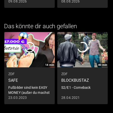
Wiedersehen
09.08.2026
08.08.2026
Das könnte dir auch gefallen
14
min
40
min
ZDF
ZDF
SAFE
BLOCKBUSTAZ
Fußbilder sind kein EASY
S2/E1 - Comeback
MONEY (außer du machst
es SO)
23.03.2023
28.04.2021