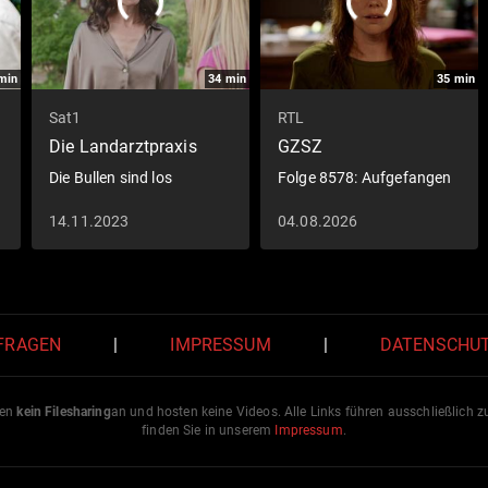
min
34
min
35
min
Sat1
RTL
Die Landarztpraxis
GZSZ
Die Bullen sind los
Folge 8578: Aufgefangen
14.11.2023
04.08.2026
 FRAGEN
|
IMPRESSUM
|
DATENSCHU
ten
kein Filesharing
an und hosten keine Videos. Alle Links führen ausschließlich 
finden Sie in unserem
Impressum
.