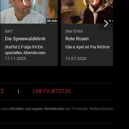
34
min
4
min
Sat1
Das Erste
S
Die Spreewaldklinik
Rote Rosen
L
Staffel 2 Folge 99 Ein
Clara Apel ist Pia Richter
S
spezielles Abendessen
v
17.11.2025
13.07.2020
0
TZ
|
LIVE-TV-JETZT.DE
zu den
offiziellen und legalen Mediatheken
der TV-Sender. Weitere Details