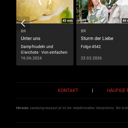
43
min
49
BR
BR
Unter uns
Sturm der Liebe
Dampfnudeln und
Folge 4542
G'wichste · Von einfachen
Mehlspeisen
16.06.2024
23.02.2026
KONTAKT
|
HÄUFIGE
Hinweis:
sendungverpasst.
at
ist ein redaktionelles Verzeichnis. Wir bie