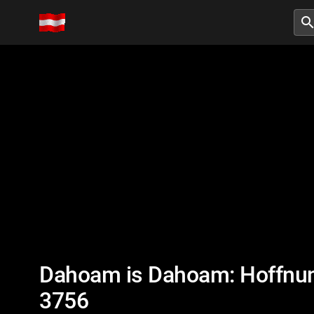
searc
Dahoam is Dahoam: Hoffnung
3756