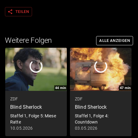
share
TEILEN
Weitere Folgen
ALLE ANZEIGEN
44
min
47
min
ZDF
ZDF
Blind Sherlock
Blind Sherlock
Staffel 1, Folge 5: Miese
Staffel 1, Folge 4:
Ratte
Countdown
10.05.2026
03.05.2026