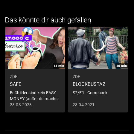
Das könnte dir auch gefallen
14
min
40
min
ZDF
ZDF
SAFE
BLOCKBUSTAZ
Fußbilder sind kein EASY
S2/E1 - Comeback
MONEY (außer du machst
es SO)
23.03.2023
28.04.2021