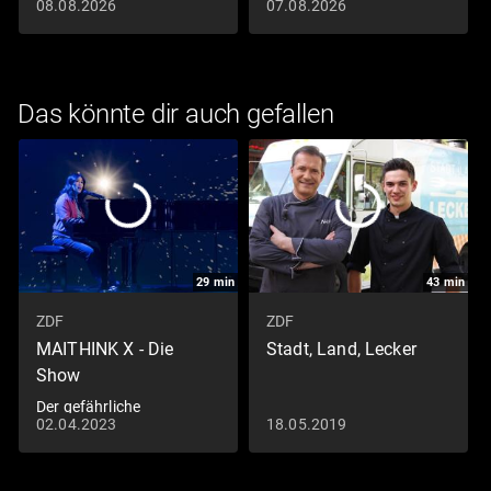
gutem Hause
08.08.2026
07.08.2026
Das könnte dir auch gefallen
29
min
43
min
ZDF
ZDF
MAITHINK X - Die
Stadt, Land, Lecker
Show
Der gefährliche
02.04.2023
18.05.2019
Naturtrend