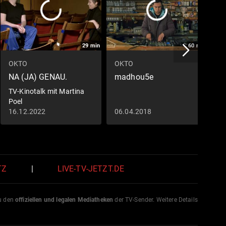
29
min
60
min
OKTO
OKTO
O
NA (JA) GENAU.
madhou5e
1
TV-Kinotalk mit Martina
D
Poel
H
16.12.2022
06.04.2018
0
TZ
|
LIVE-TV-JETZT.DE
zu den
offiziellen und legalen Mediatheken
der TV-Sender. Weitere Details