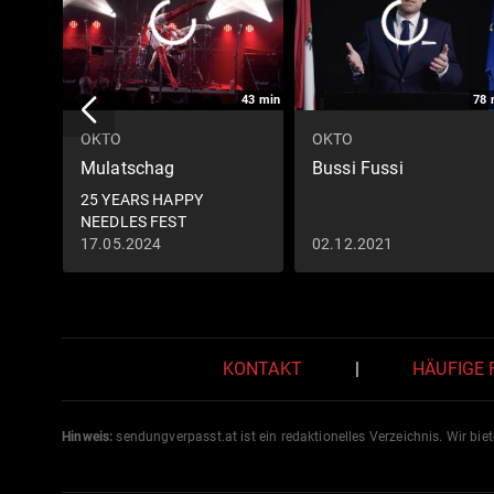
43
min
78
OKTO
OKTO
Mulatschag
Bussi Fussi
25 YEARS HAPPY
NEEDLES FEST
17.05.2024
02.12.2021
KONTAKT
|
HÄUFIGE
Hinweis:
sendungverpasst.
at
ist ein redaktionelles Verzeichnis. Wir bie