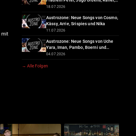
Fräulein Peter, Jugo Ürdens, Rahel,
Bac, Yan Nay und Cheesy
18.07.2026
Austrozone: Neue Songs von Cosmo,
Kässy, Arrie, Srispies und Nika
11.07.2026
 mit
Austrozone: Neue Songs von Uche
Yara, Iman, Pambo, Boerni und
Jacob Elias
04.07.2026
→ Alle Folgen