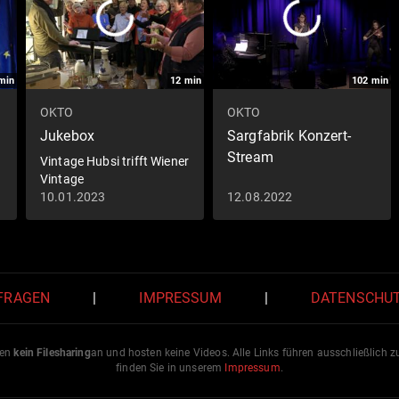
min
12
min
102
min
OKTO
OKTO
Jukebox
Sargfabrik Konzert-
Stream
Vintage Hubsi trifft Wiener
Vintage
10.01.2023
12.08.2022
 FRAGEN
|
IMPRESSUM
|
DATENSCHU
ten
kein Filesharing
an und hosten keine Videos. Alle Links führen ausschließlich 
finden Sie in unserem
Impressum
.