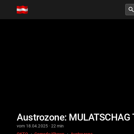
searc
Austrozone: MULATSCHAG 
vom 18.04.2025 · 22 min
·
·
OKTO
Comedy/Shows
Austrozone