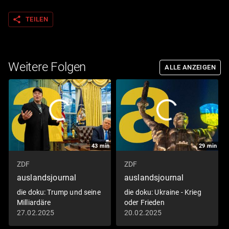
share
TEILEN
Weitere Folgen
ALLE ANZEIGEN
43
min
29
min
ZDF
ZDF
auslandsjournal
auslandsjournal
die doku: Trump und seine
die doku: Ukraine - Krieg
Milliardäre
oder Frieden
27.02.2025
20.02.2025