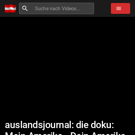
search
menu
auslandsjournal: die doku: