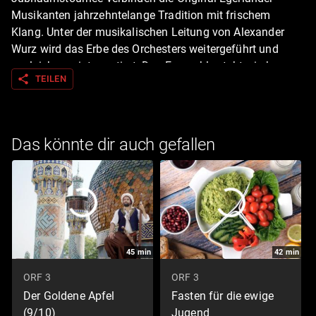
Musikanten jahrzehntelange Tradition mit frischem
Klang. Unter der musikalischen Leitung von Alexander
Wurz wird das Erbe des Orchesters weitergeführt und
zugleich neu interpretiert. Das Ensemble steht wie kaum
share
TEILEN
ein anderes für Kontinuität, Präzision und Blasmusik auf
höchstem Niveau.
Das könnte dir auch gefallen
45
min
42
min
ORF 3
ORF 3
Der Goldene Apfel
Fasten für die ewige
(9/10)
Jugend