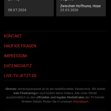
Zwischen Hoffnung, Hype
08.07.2024
23.03.2026
und Risiko
KONTAKT
HÄUFIGE FRAGEN
IMPRESSUM
DATENSCHUTZ
LIVE-TV-JETZT.DE
Hinweis:
sendungverpasst.
at
ist ein redaktionelles Verzeichnis. Wir bieten
kein Filesharing
an und hosten keine Videos. Alle Links führen
ausschließlich zu den
offiziellen und legalen Mediatheken
der TV-Sender.
Weitere Details finden Sie in unserem
Impressum
.